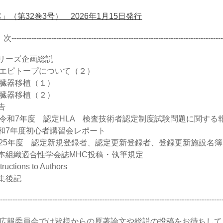
C」（第32巻3号） 2026年1月15日発行
-------------------------------------------------------------------------------------
シリーズ企画総説
トープについて（２）
移植（１）
移植（２）
告
7年度 認定HLA 検査技術者認定制度試験問題に関する
令和7年度初心者講習会レポート
2025年度 認定新規登録者、認定更新登録者、登録更新施設名簿
日本組織適合性学会誌MHC投稿・執筆規定
tructions to Authors
編集後記
------------------------------------------------------------------------------------------
広報委員会では皆様からの原著論文や総説の投稿をお待ちして