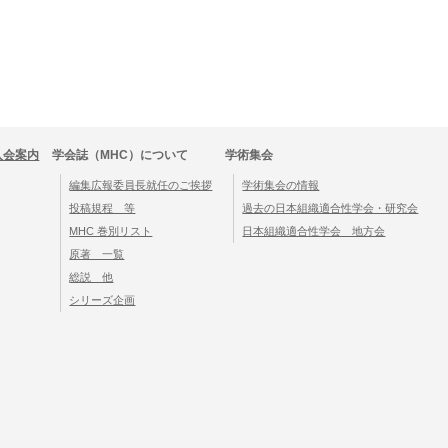
入会案内
学会誌（MHC）について
学術集会
編集広報委員長就任のご挨拶
学術集会の情報
投稿規程 等
過去の日本組織適合性学会・研究会
MHC 巻別リスト
日本組織適合性学会 地方会
原著 一覧
総説 他
シリーズ企画