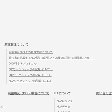
精度管理について
組織適合性検査の精度管理について
）
報告書に記載するHLA型の表記法とHLA検査に関する標準化について
QCWS参考プロトコル
QCワークショップの記録（11-28）
QCワークショップの記録（10-1）
HLAワークショップの記録（1-11）
利益相反（COI）申告について
HLAについて
問い合わせ
HLAについて
た）
HLAデータ