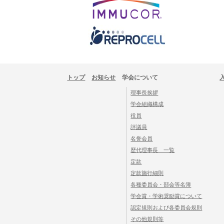
トップ
お知らせ
学会について
理事長挨拶
学会組織構成
役員
評議員
名誉会員
歴代理事長 一覧
定款
定款施行細則
各種委員会・部会等名簿
学会賞・学術奨励賞について
認定規則および各委員会規則
その他規則等