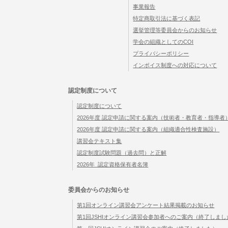
事業報告
特定商取引法に基づく表記
選挙管理等委員会からのお知らせ
学会の組織としてのCOI
プライバシーポリシー
インボイス制度への対応について
認定制度について
認定制度について
2026年度 認定申請に関する案内（技術者・教育者・指導者
2026年度 認定申請に関する案内（組織適合性検査施設）
講習会テキスト集
認定制度試験問題（過去問）と正解
2026年_認定資格保有者名簿
委員会からのお知らせ
第1回オンライン講習会アンケート結果掲載のお知らせ
第1回JSHIオンライン講習会参加者へのご案内（終了しまし