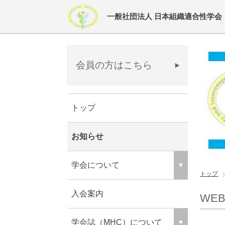
一般社団法人 日本組織適合性学会
会員の方はこちら
トップ
お知らせ
学会について
トップ
入会案内
WE
学会誌（MHC）について