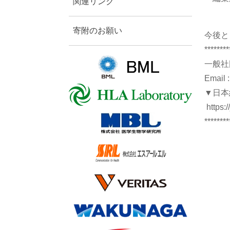
関連リンク
寄附のお願い
今後と
********
一般社
Email :
▼日本
https:/
********