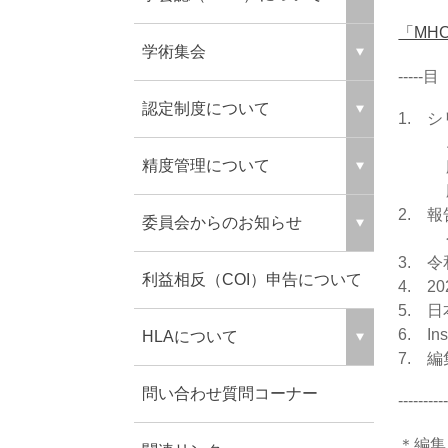
「MH
学術集会
-----目 次-
認定制度について
1. 
エピ
精度管理について
臓器
臓器
2. 報
委員会からのお知らせ
令和
3. 
利益相反（COI）申告について
4. 
5. 
6. Ins
HLAについて
7. 
問い合わせ質問コーナー
---------
＊編集