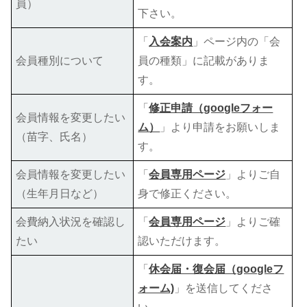
員）
下さい。
「
入会案内
」ページ内の「会
会員種別について
員の種類」に記載がありま
す。
「
修正申請（googleフォー
会員情報を変更したい
ム）
」より申請をお願いしま
（苗字、氏名）
す。
会員情報を変更したい
「
会員専用ページ
」よりご自
（生年月日など）
身で修正ください。
会費納入状況を確認し
「
会員専用ページ
」よりご確
たい
認いただけます。
「
休会届・復会届（googleフ
ォーム)
」を送信してくださ