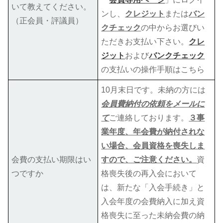
いて教えてください。
ンし、
クレジット
または
バン
（正会員・評議員）
クチェック
の中からお選びい
ただきお支払い下さい。
クレ
ジット
および
バンクチェック
の支払いの操作手順はこちら
10月末日です。未納の方には
会員費納付の依頼をメールに
て
ご連絡しております。
３事
業年度、年会費が納付されな
い場合、会員資格を喪失しま
会費の支払い期限はい
すので、ご注意ください。
資
つですか
格喪失後の再入会において
は、新たな「入会手続き」と
入会年度の会費納入に加え資
格喪失に至った未納会費の納