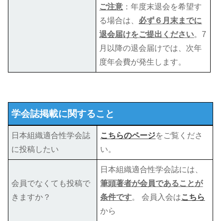
ご注意
：年度末退会を希望す
る場合は、
必ず６月末までに
退会届けをご提出ください
。7
月以降の退会届けでは、次年
度年会費が発生します。
学会誌掲載に関すること
日本組織適合性学会誌
こちらのページ
をご覧くださ
に投稿したい
い。
日本組織適合性学会誌には、
会員でなくても投稿で
筆頭著者が会員であることが
きますか？
条件です
。 会員入会は
こちら
から