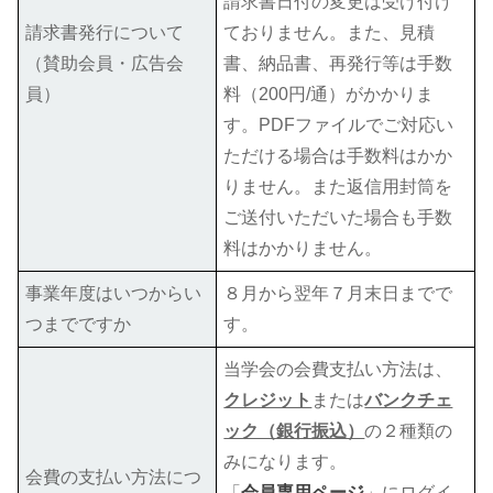
請求書日付の変更は受け付け
請求書発行について
ておりません。また、見積
（賛助会員・広告会
書、納品書、再発行等は手数
員）
料（200円/通）がかかりま
す。PDFファイルでご対応い
ただける場合は手数料はかか
りません。また返信用封筒を
ご送付いただいた場合も手数
料はかかりません。
事業年度はいつからい
８月から翌年７月末日までで
つまでですか
す。
当学会の会費支払い方法は、
クレジット
または
バンクチェ
ック（銀行振込）
の２種類の
みになります。
会費の支払い方法につ
「
会員専用ページ
」にログイ